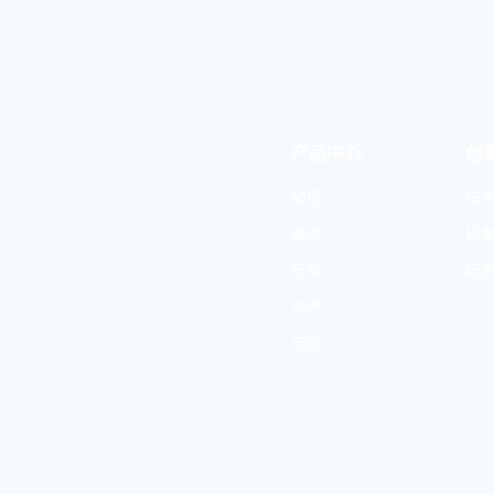
产品中心
创
猪用
技
禽用
研
反刍
研
水产
宠物