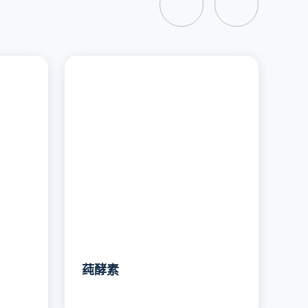
莼酵素
毒