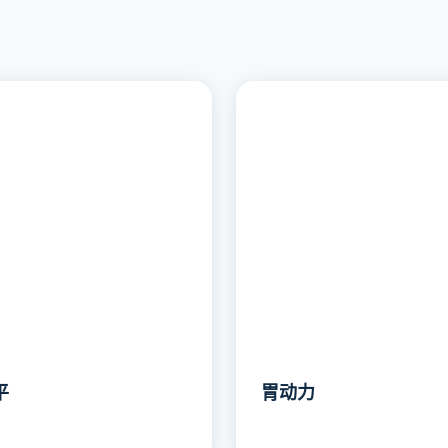
平
胃动力