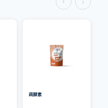
莼酵素
毒