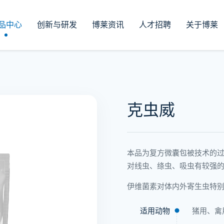
品中心
创新与研发
博莱资讯
人才招聘
关于博莱
克虫威
本品为复方微囊包被技术的
对线虫、绦虫、吸虫有较强
伊维菌素对体内外寄生虫特
适用动物
猪用、禽