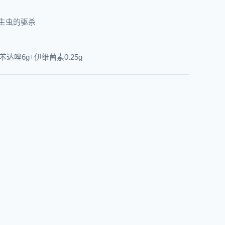
生虫的驱杀
阿苯达唑6g+伊维菌素0.25g