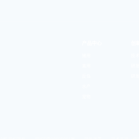
产品中心
创
猪用
技
禽用
研
反刍
研
水产
宠物