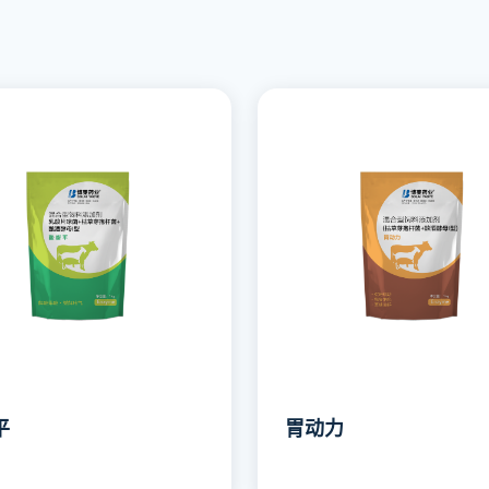
平
胃动力