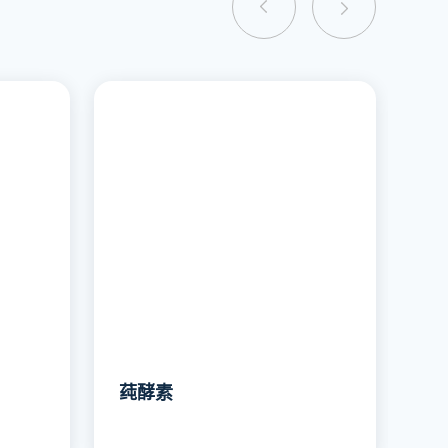
莼酵素
毒