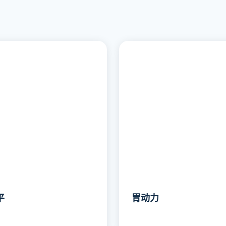
平
胃动力