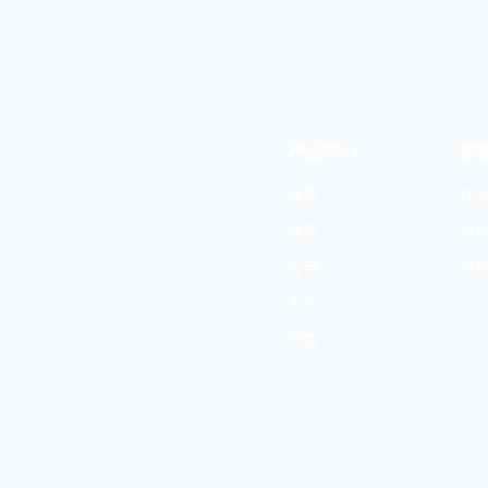
产品中心
创
猪用
技
禽用
研
反刍
研
水产
宠物